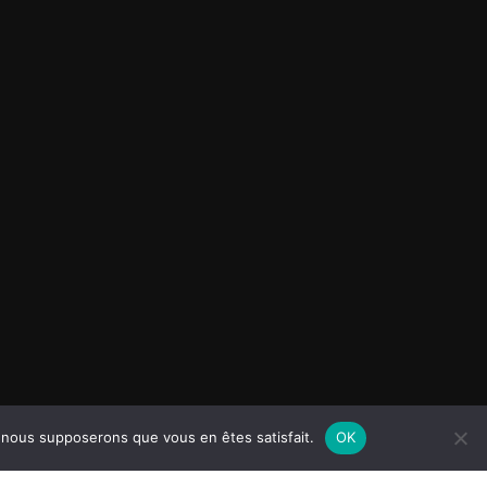
e, nous supposerons que vous en êtes satisfait.
OK
Inspiro Theme
par
WPZOOM