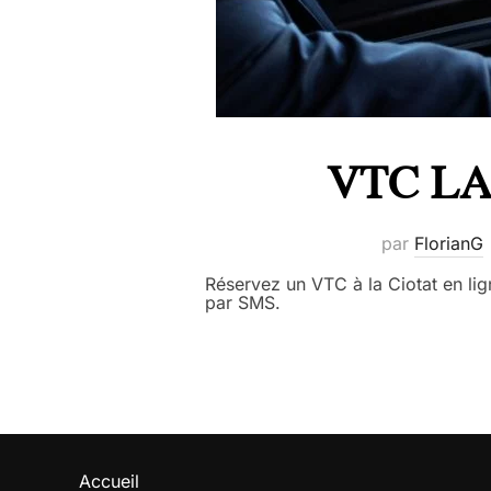
VTC LA 
par
FlorianG
Réservez un VTC à la Ciotat en li
par SMS.
Accueil