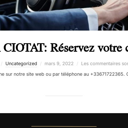
CIOTAT: Réservez votre c
Publié
Uncategorized
mars 9, 2022
Les commentaires son
le
gne sur notre site web ou par téléphone au +33671722365. C