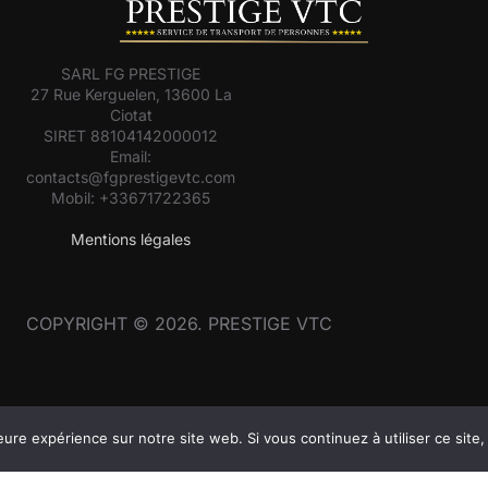
SARL FG PRESTIGE
27 Rue Kerguelen, 13600 La
Ciotat
SIRET 88104142000012
Email:
contacts@fgprestigevtc.com
Mobil: +33671722365
Mentions légales
COPYRIGHT © 2026. PRESTIGE VTC
eure expérience sur notre site web. Si vous continuez à utiliser ce sit