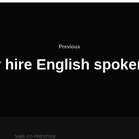
Previous
r hire English spoke
SARL FG PRESTIGE