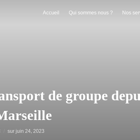
Accueil
Qui sommes nous ?
Nos ser
nsport de groupe depu
Marseille
C
sur
juin 24, 2023